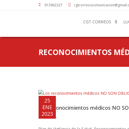

913962327

cgtcorreoscomunicacion@gmail
CGT CORREOS
LU
RECONOCIMIENTOS MÉD
25
ENE
Los reconocimientos médicos NO 
2023
SINDICAL
Plan de Vigilancia de la Salud
,
Reconocimientos 