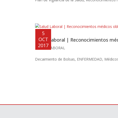
5
OCT
Salud Laboral | Reconocimientos médi
2017
SALUD LABORAL
Decaimiento de Bolsas
,
ENFERMEDAD
,
Médico