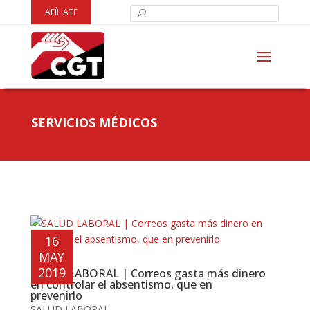
AFÍLIATE
SERVICIOS MÉDICOS
16
MAY
2019
SALUD LABORAL | Correos gasta más dinero
en controlar el absentismo, que en
prevenirlo
SALUD LABORAL