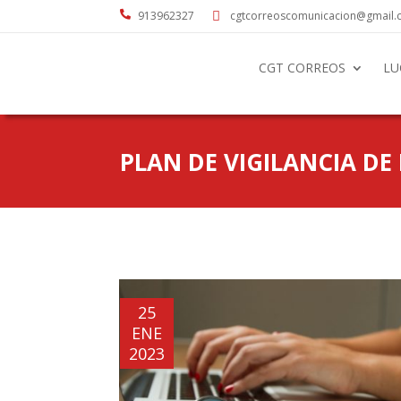

913962327
cgtcorreoscomunicacion@gmail

CGT CORREOS
LU
PLAN DE VIGILANCIA DE
25
ENE
2023