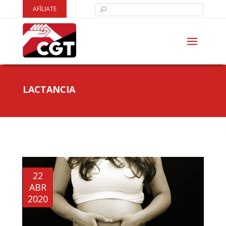
AFÍLIATE
LACTANCIA
22
ABR
2020