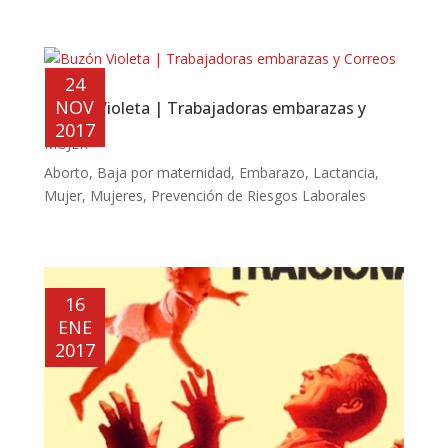
24
NOV
Buzón Violeta | Trabajadoras embarazas y
Correos
2017
MUJER
Aborto
,
Baja por maternidad
,
Embarazo
,
Lactancia
,
Mujer
,
Mujeres
,
Prevención de Riesgos Laborales
16
ENE
2017