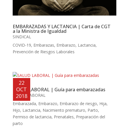
EMBARAZADAS Y LACTANCIA | Carta de CGT
a la Ministra de Igualdad
SINDICAL
COVID-19
,
Embarazas
,
Embarazo
,
Lactancia
,
Prevención de Riesgos Laborales
22
OCT
SALUD LABORAL | Guía para embarazadas
SALUD LABORAL
2018
Embarazada
,
Embarazo
,
Embarazo de riesgo
,
Hija
,
Hijo
,
Lactancia
,
Nacimiento prematuro
,
Parto
,
Permiso de lactancia
,
Prenatales
,
Preparación del
parto