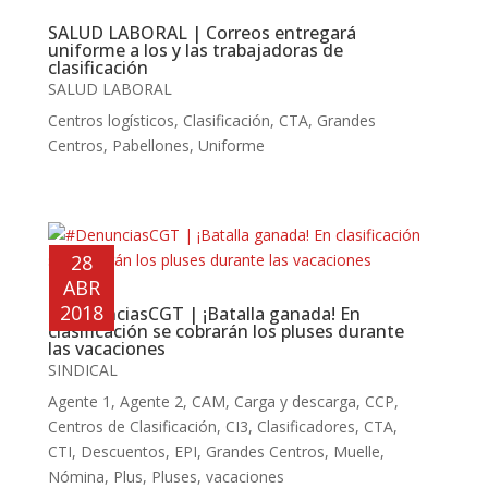
SALUD LABORAL | Correos entregará
uniforme a los y las trabajadoras de
clasificación
SALUD LABORAL
Centros logísticos
,
Clasificación
,
CTA
,
Grandes
Centros
,
Pabellones
,
Uniforme
28
ABR
2018
#DenunciasCGT | ¡Batalla ganada! En
clasificación se cobrarán los pluses durante
las vacaciones
SINDICAL
Agente 1
,
Agente 2
,
CAM
,
Carga y descarga
,
CCP
,
Centros de Clasificación
,
CI3
,
Clasificadores
,
CTA
,
CTI
,
Descuentos
,
EPI
,
Grandes Centros
,
Muelle
,
Nómina
,
Plus
,
Pluses
,
vacaciones