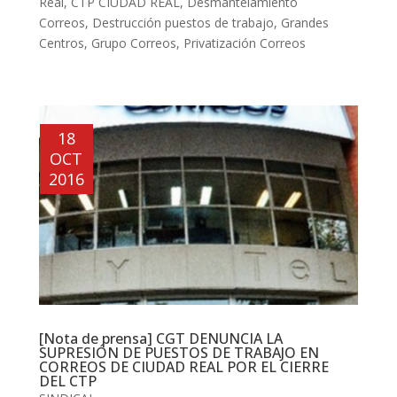
Real
,
CTP CIUDAD REAL
,
Desmantelamiento
Correos
,
Destrucción puestos de trabajo
,
Grandes
Centros
,
Grupo Correos
,
Privatización Correos
18
OCT
2016
[Nota de prensa] CGT DENUNCIA LA
SUPRESIÓN DE PUESTOS DE TRABAJO EN
CORREOS DE CIUDAD REAL POR EL CIERRE
DEL CTP