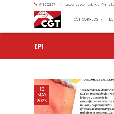

913962327
cgtcorreoscomunicacion@gmail

CGT CORREOS
LU
EPI
12
MAY
2023