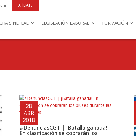
.com
AFÍLIATE
CHA SINDICAL
LEGISLACIÓN LABORAL
FORMACIÓN
28
ABR
2018
#DenunciasCGT | ¡Batalla ganada!
En clasificación se cobrarán los