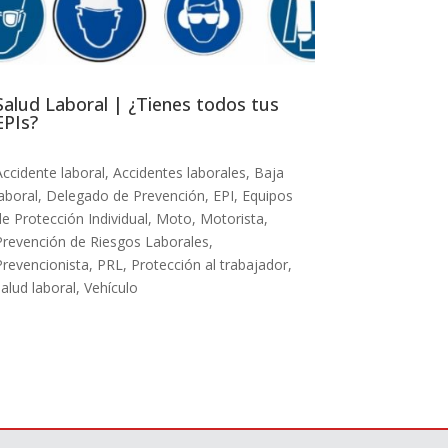
Salud Laboral | ¿Tienes todos tus
EPIs?
Accidente laboral
,
Accidentes laborales
,
Baja
aboral
,
Delegado de Prevención
,
EPI
,
Equipos
de Protección Individual
,
Moto
,
Motorista
,
Prevención de Riesgos Laborales
,
Prevencionista
,
PRL
,
Protección al trabajador
,
alud laboral
,
Vehículo