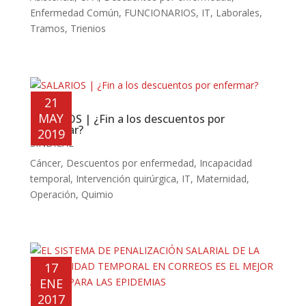
Enfermedad Común
,
FUNCIONARIOS
,
IT
,
Laborales
,
Tramos
,
Trienios
21
MAY
SALARIOS | ¿Fin a los descuentos por
enfermar?
2019
SINDICAL
Cáncer
,
Descuentos por enfermedad
,
Incapacidad
temporal
,
Intervención quirúrgica
,
IT
,
Maternidad
,
Operación
,
Quimio
17
ENE
2017