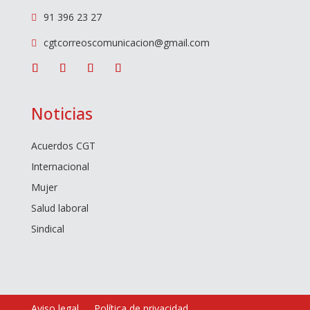
91 396 23 27

cgtcorreoscomunicacion@gmail.com

Noticias
Acuerdos CGT
Internacional
Mujer
Salud laboral
Sindical
Aviso legal
Política de privacidad