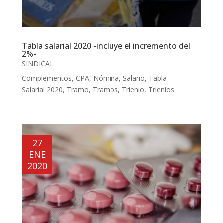
Tabla salarial 2020 -incluye el incremento del
2%-
SINDICAL
Complementos
,
CPA
,
Nómina
,
Salario
,
Tabla
Salarial 2020
,
Tramo
,
Tramos
,
Trienio
,
Trienios
27
ENE
2020