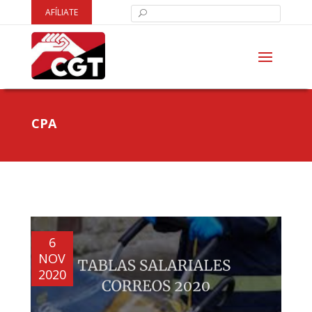
AFÍLIATE
CPA
6
NOV
2020