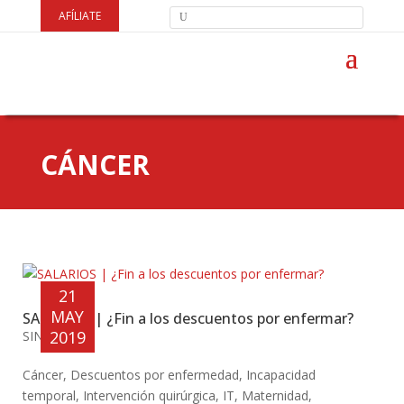
AFÍLIATE
CÁNCER
21
MAY
SALARIOS | ¿Fin a los descuentos por enfermar?
2019
SINDICAL
Cáncer
,
Descuentos por enfermedad
,
Incapacidad
temporal
,
Intervención quirúrgica
,
IT
,
Maternidad
,