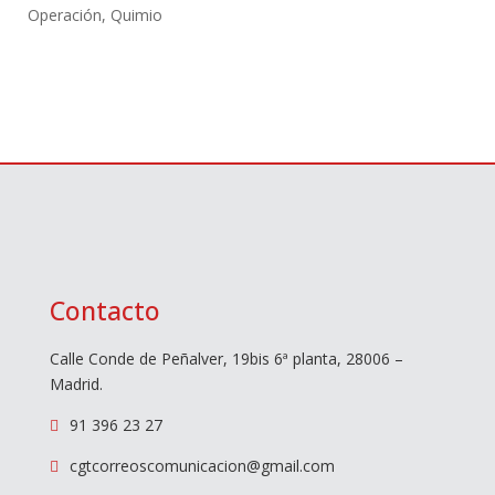
Operación
,
Quimio
Contacto
Calle Conde de Peñalver, 19bis 6ª planta, 28006 –
Madrid.
91 396 23 27

cgtcorreoscomunicacion@gmail.com
