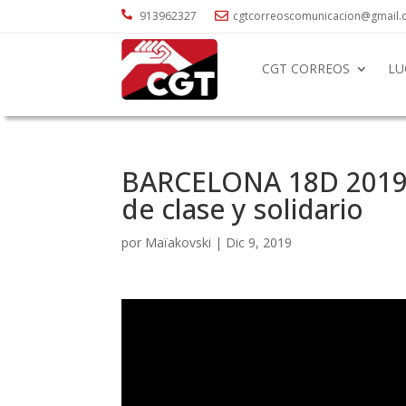

913962327
cgtcorreoscomunicacion@gmail

CGT CORREOS
LU
BARCELONA 18D 2019 |
de clase y solidario
por
Maïakovski
|
Dic 9, 2019