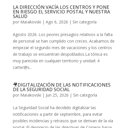
LA DIRECCIÓN VACÍA LOS CENTROS Y PONE
EN RIESGO EL SERVICIO POSTAL Y NUESTRA
SALUD
por
Maïakovski
|
Ago 6, 2026
|
Sin categoría
Agosto 2026. Los peores presagios relativos a la falta
de personal se han cumplido con creces. Acabamos de
empezar el segundo mes de vacaciones y los centros
de trabajo se encuentran despoblados.La tónica es
muy parecida en cualquier territorio y unidad: 4
carter@s...
🎥DIGITALIZACIÓN DE LAS NOTIFICACIONES
DE LA SEGURIDAD SOCIAL
por
Maïakovski
|
Jun 25, 2026
|
Sin categoría
La Seguridad Social ha decidido digitalizar las
notificaciones a partir de septiembre, para evitar
posibles incidencias y retrasos que se derivan de la vía
postal. El desprecio de las directivas de Correos hacia