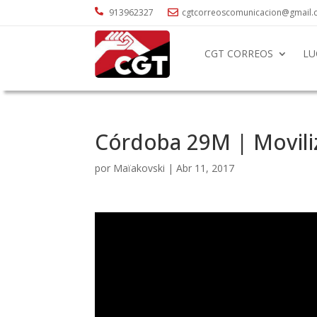

913962327
cgtcorreoscomunicacion@gmail

CGT CORREOS
LU
Córdoba 29M | Moviliz
por
Maïakovski
|
Abr 11, 2017