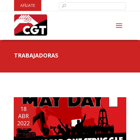
AFÍLIATE
TRABAJADORAS
18
ABR
2022