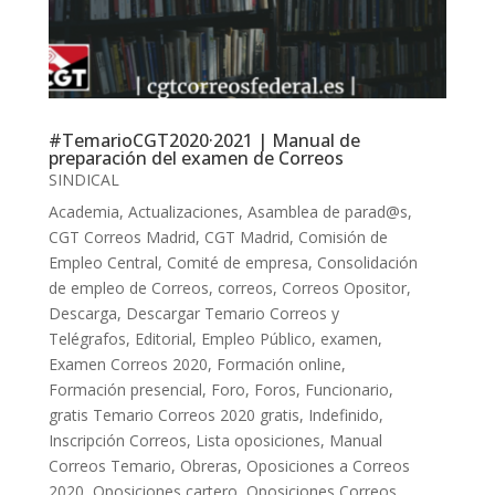
#TemarioCGT2020·2021 | Manual de
preparación del examen de Correos
SINDICAL
Academia
,
Actualizaciones
,
Asamblea de parad@s
,
CGT Correos Madrid
,
CGT Madrid
,
Comisión de
Empleo Central
,
Comité de empresa
,
Consolidación
de empleo de Correos
,
correos
,
Correos Opositor
,
Descarga
,
Descargar Temario Correos y
Telégrafos
,
Editorial
,
Empleo Público
,
examen
,
Examen Correos 2020
,
Formación online
,
Formación presencial
,
Foro
,
Foros
,
Funcionario
,
gratis Temario Correos 2020 gratis
,
Indefinido
,
Inscripción Correos
,
Lista oposiciones
,
Manual
Correos Temario
,
Obreras
,
Oposiciones a Correos
2020
,
Oposiciones cartero
,
Oposiciones Correos