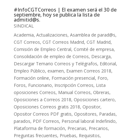
#InfoCGTCorreos | El examen será el 30 de
septiembre, hoy se publica la lista de
admitid@s.
SINDICAL
Academia
,
Actualizaciones
,
Asamblea de parad@s
,
CGT Correos
,
CGT Correos Madrid
,
CGT Madrid
,
Comisión de Empleo Central
,
Comité de empresa
,
Consolidación de empleo de Correos
,
Descarga
,
Descargar Temario Correos y Telégrafos
,
Editorial
,
Empleo Público
,
examen
,
Examen Correos 2018
,
Formación online
,
Formación presencial
,
Foro
,
Foros
,
Funcionario
,
Inscripción Correos
,
Lista
oposiciones Correos
,
Manual Correos
,
Obreras
,
Oposiciones a Correos 2018
,
Oposiciones cartero
,
Oposiciones Correos gratis 2018
,
Opositor
,
Opositor Correos PDF gratis
,
Opositores
,
Paradas
,
parados
,
PDF Correos
,
Personal laboral Indefinido
,
Plataforma de formación
,
Precarias
,
Precarios
,
Preguntas frecuentes
,
Pruebas
,
Requisitos
,