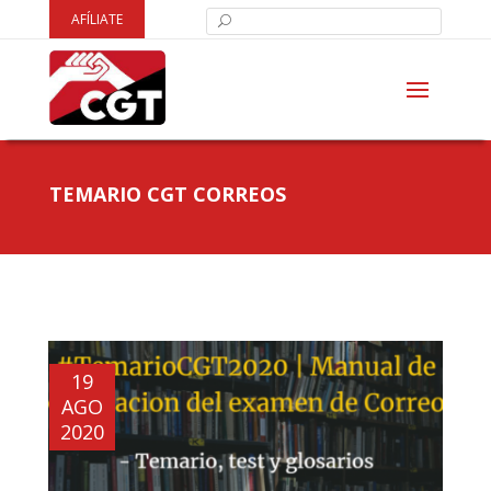
AFÍLIATE
TEMARIO CGT CORREOS
19
AGO
2020