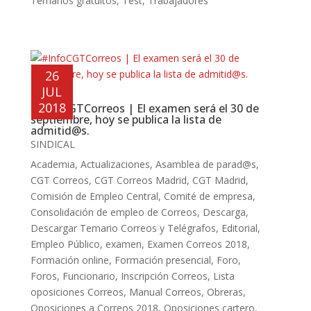
Temarios gratuitos
,
Test
,
Trabajadores
26
JUL
2018
#InfoCGTCorreos | El examen será el 30 de
septiembre, hoy se publica la lista de
admitid@s.
SINDICAL
Academia
,
Actualizaciones
,
Asamblea de parad@s
,
CGT Correos
,
CGT Correos Madrid
,
CGT Madrid
,
Comisión de Empleo Central
,
Comité de empresa
,
Consolidación de empleo de Correos
,
Descarga
,
Descargar Temario Correos y Telégrafos
,
Editorial
,
Empleo Público
,
examen
,
Examen Correos 2018
,
Formación online
,
Formación presencial
,
Foro
,
Foros
,
Funcionario
,
Inscripción Correos
,
Lista
oposiciones Correos
,
Manual Correos
,
Obreras
,
Oposiciones a Correos 2018
,
Oposiciones cartero
,