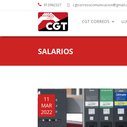

913962327
cgtcorreoscomunicacion@gmail

CGT CORREOS
LU
SALARIOS
11
MAR
2022