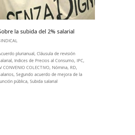
Sobre la subida del 2% salarial
SINDICAL
Acuerdo plurianual
,
Cláusula de revisión
alarial
,
Indices de Precios al Consumo
,
IPC
,
IV CONVENIO COLECTIVO
,
Nómina
,
RD
,
alarios
,
Segundo acuerdo de mejora de la
función pública
,
Subida salarial