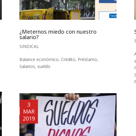
¿Meternos miedo con nuestro
salario?
SINDICAL
Balance económico
,
Crédito
,
Préstamo
,
s
Salarios
,
sueldo
S
3
MAR
2019