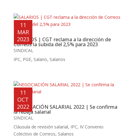
11
MAR
2023
SALARIOS | CGT reclama a la dirección de
Correos la subida del 2,5% para 2023
SINDICAL
IPC
,
PGE
,
Salario
,
Salarios
11
OCT
2022
NEGOCIACIÓN SALARIAL 2022 | Se confirma
la rebaja salarial
SINDICAL
Cláusula de revisión salarial
,
IPC
,
IV Convenio
Colectivo de Correos
,
Salarios