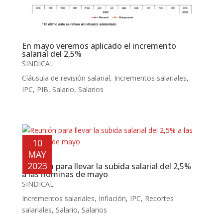
En mayo veremos aplicado el incremento
salarial del 2,5%
SINDICAL
Cláusula de revisión salarial
,
Incrementos salariales
,
IPC
,
PIB
,
Salario
,
Salarios
10
MAY
2023
Reunión para llevar la subida salarial del 2,5%
a las nóminas de mayo
SINDICAL
Incrementos salariales
,
Inflación
,
IPC
,
Recortes
salariales
,
Salario
,
Salarios