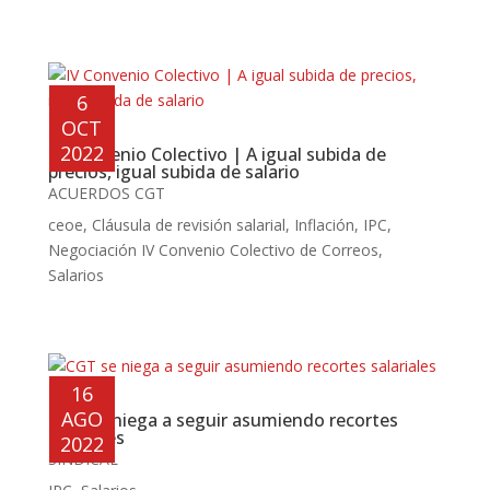
6
OCT
2022
IV Convenio Colectivo | A igual subida de
precios, igual subida de salario
ACUERDOS CGT
ceoe
,
Cláusula de revisión salarial
,
Inflación
,
IPC
,
Negociación IV Convenio Colectivo de Correos
,
Salarios
16
AGO
CGT se niega a seguir asumiendo recortes
salariales
2022
SINDICAL