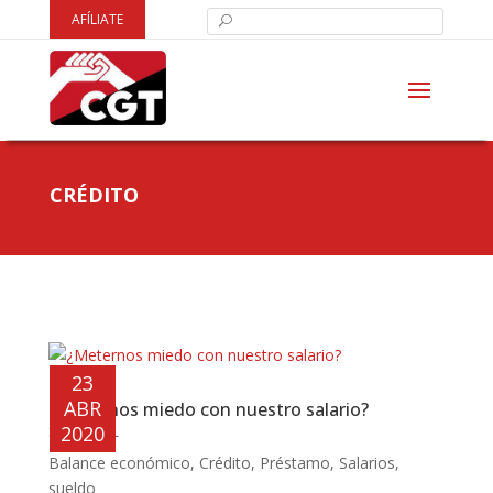
AFÍLIATE
CRÉDITO
23
ABR
¿Meternos miedo con nuestro salario?
SINDICAL
2020
Balance económico
,
Crédito
,
Préstamo
,
Salarios
,
sueldo