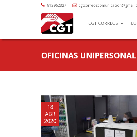

913962327
cgtcorreoscomunicacion@gmail

CGT CORREOS
LU
OFICINAS UNIPERSONAL
18
ABR
2020