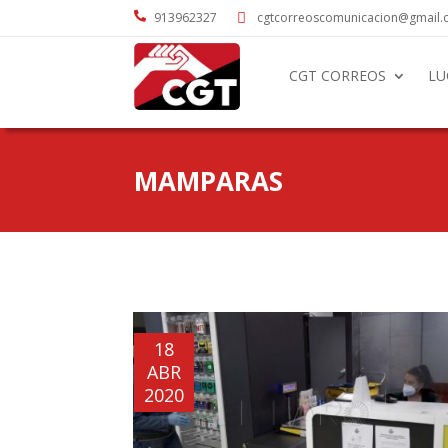

913962327
cgtcorreoscomunicacion@gmail

CGT CORREOS
LU
MAMPARAS
18
ABR
2020