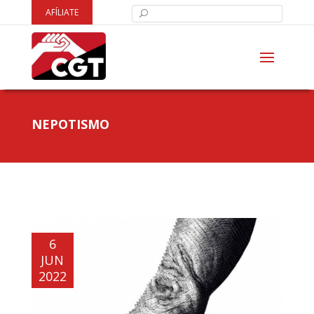
AFÍLIATE
NEPOTISMO
6
JUN
2022