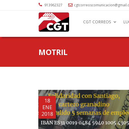

913962327
cgtcorreoscomunicacion@gmail

CGT CORREOS
LU
MOTRIL
18
ENE
2018