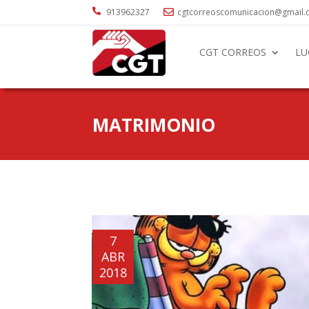

913962327
cgtcorreoscomunicacion@gmail

CGT CORREOS
LU
MATRIMONIO
7
ABR
2018