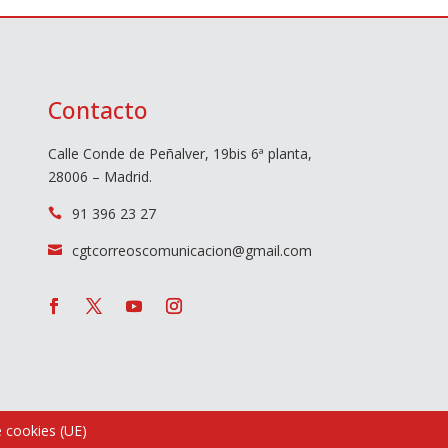
Contacto
Calle Conde de Peñalver, 19bis 6ª planta,
28006 – Madrid.
91 396 23 27

cgtcorreoscomunicacion@gmail.com

e cookies (UE)