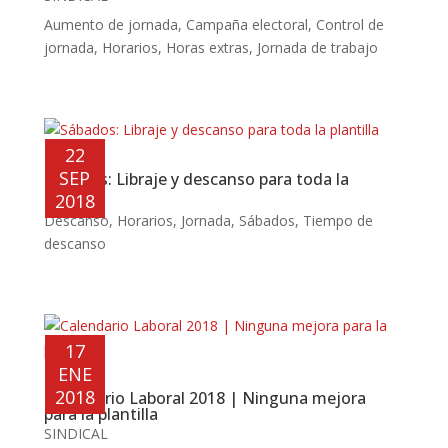
Aumento de jornada
,
Campaña electoral
,
Control de
jornada
,
Horarios
,
Horas extras
,
Jornada de trabajo
22
SEP
Sábados: Libraje y descanso para toda la
plantilla
2018
Descanso
,
Horarios
,
Jornada
,
Sábados
,
Tiempo de
descanso
17
ENE
2018
Calendario Laboral 2018 | Ninguna mejora
para la plantilla
SINDICAL