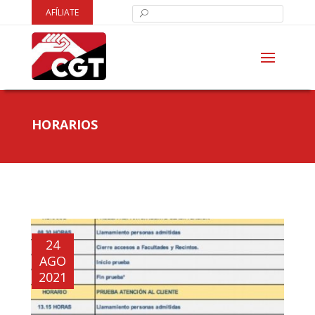
AFÍLIATE
HORARIOS
24
AGO
2021