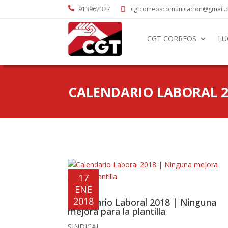

913962327
cgtcorreoscomunicacion@gmail

CGT CORREOS
LU
CALENDARIO LABORAL 2
17
ENE
2018
Calendario Laboral 2018 | Ninguna
mejora para la plantilla
SINDICAL