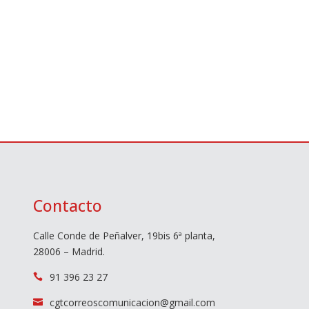
Contacto
Calle Conde de Peñalver, 19bis 6ª planta,
28006 – Madrid.
91 396 23 27

cgtcorreoscomunicacion@gmail.com
