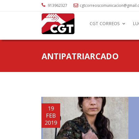

913962327
cgtcorreoscomunicacion@gmail

CGT CORREOS
LU
ANTIPATRIARCADO
19
FEB
2019