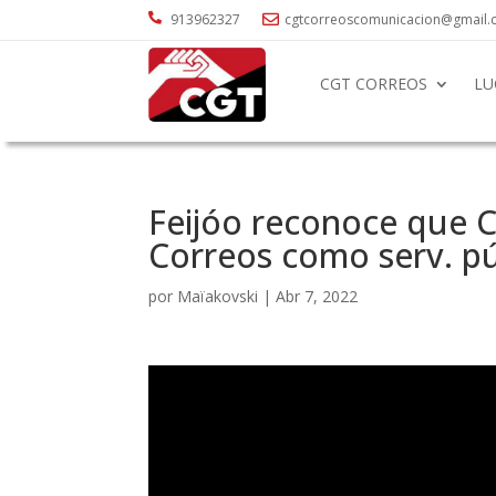

913962327
cgtcorreoscomunicacion@gmail

CGT CORREOS
LU
Feijóo reconoce que C
Correos como serv. pú
por
Maïakovski
|
Abr 7, 2022