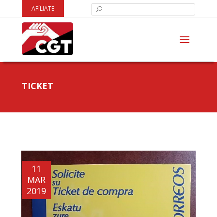
AFÍLIATE
TICKET
11
MAR
2019