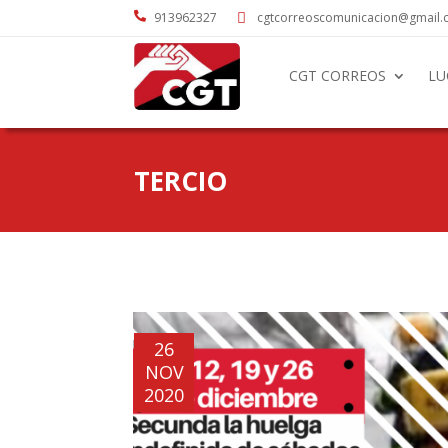

913962327
cgtcorreoscomunicacion@gmail

CGT CORREOS
LU
TERCIO
26
NOV
2020