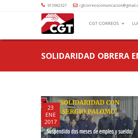

913962327
cgtcorreoscomunicacion@gmail

CGT CORREOS
LU
SOLIDARIDAD OBRERA 
23
ENE
2017