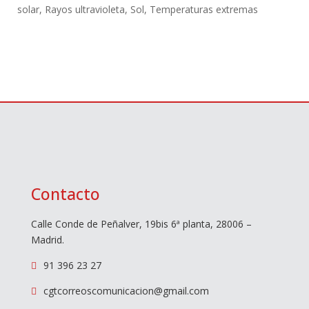
solar
,
Rayos ultravioleta
,
Sol
,
Temperaturas extremas
Contacto
Calle Conde de Peñalver, 19bis 6ª planta, 28006 –
Madrid.
91 396 23 27

cgtcorreoscomunicacion@gmail.com
