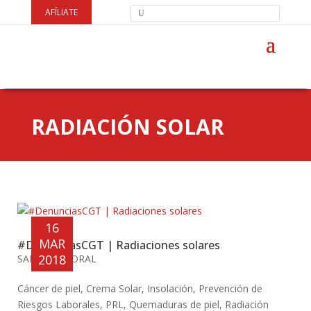
AFÍLIATE
RADIACIÓN SOLAR
16
MAR
#DenunciasCGT | Radiaciones solares
2018
SALUD LABORAL
Cáncer de piel
,
Crema Solar
,
Insolación
,
Prevención de
Riesgos Laborales
,
PRL
,
Quemaduras de piel
,
Radiación