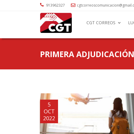

913962327
cgtcorreoscomunicacion@gmail

CGT CORREOS
LU
PRIMERA ADJUDICACIÓ
5
OCT
2022