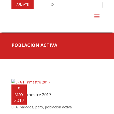
AFÍLIATE
POBLACIÓN ACTIVA
9
MAY
EPA I Trimestre 2017
SINDICAL
2017
EPA
,
parados
,
paro
,
población activa