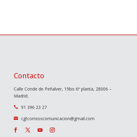
Contacto
Calle Conde de Peñalver, 19bis 6ª planta, 28006 –
Madrid.
91 396 23 27

cgtcorreoscomunicacion@gmail.com
