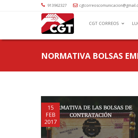

913962327
cgtcorreoscomunicacion@gmail

CGT CORREOS
LU
NORMATIVA BOLSAS EM
15
FEB
2017