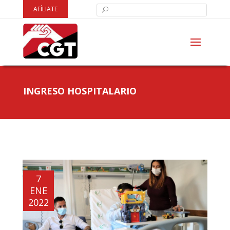
AFÍLIATE
INGRESO HOSPITALARIO
7
ENE
2022