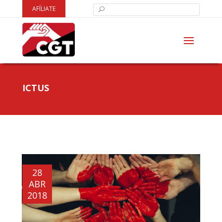
AFÍLIATE
ICTUS
28
ABR
2018