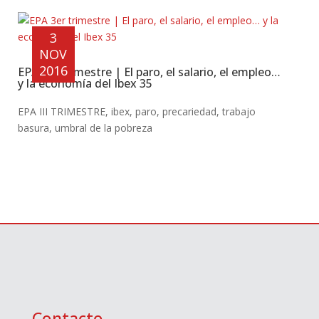
3
NOV
2016
EPA 3er trimestre | El paro, el salario, el empleo…
y la economía del Ibex 35
EPA III TRIMESTRE
,
ibex
,
paro
,
precariedad
,
trabajo
basura
,
umbral de la pobreza
Contacto