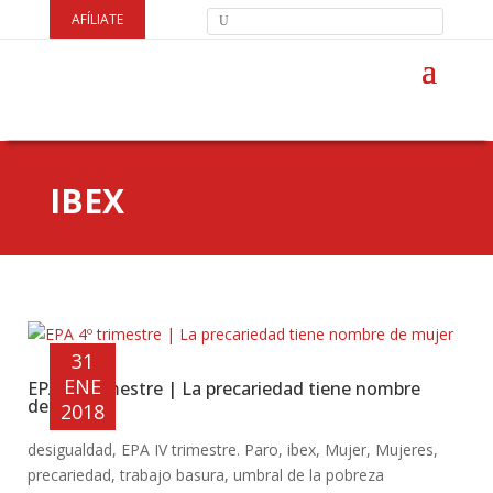
AFÍLIATE
IBEX
31
ENE
EPA 4º trimestre | La precariedad tiene nombre
de mujer
2018
desigualdad
,
EPA IV trimestre. Paro
,
ibex
,
Mujer
,
Mujeres
,
precariedad
,
trabajo basura
,
umbral de la pobreza