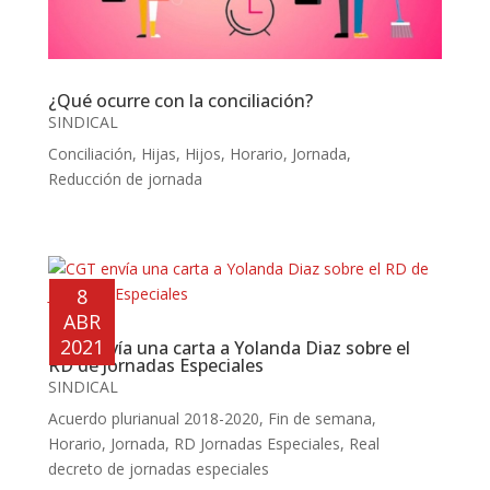
¿Qué ocurre con la conciliación?
SINDICAL
Conciliación
,
Hijas
,
Hijos
,
Horario
,
Jornada
,
Reducción de jornada
8
ABR
2021
CGT envía una carta a Yolanda Diaz sobre el
RD de Jornadas Especiales
SINDICAL
Acuerdo plurianual 2018-2020
,
Fin de semana
,
Horario
,
Jornada
,
RD Jornadas Especiales
,
Real
decreto de jornadas especiales