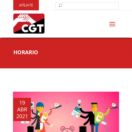
AFÍLIATE
HORARIO
19
ABR
2021