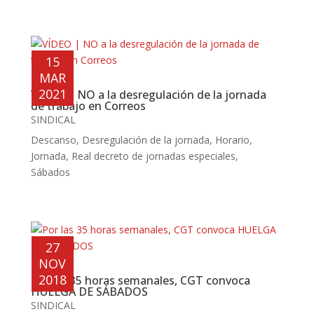
15
MAR
2021
VÍDEO | NO a la desregulación de la jornada
de trabajo en Correos
SINDICAL
Descanso
,
Desregulación de la jornada
,
Horario
,
Jornada
,
Real decreto de jornadas especiales
,
Sábados
27
NOV
2018
Por las 35 horas semanales, CGT convoca
HUELGA DE SÁBADOS
SINDICAL