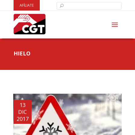
AFÍLIATE
HIELO
13
DIC
2017