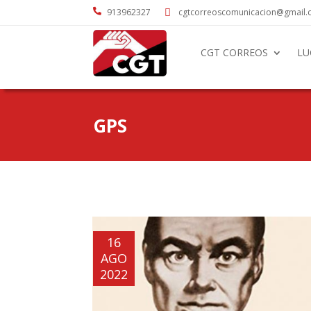

913962327
cgtcorreoscomunicacion@gmail

CGT CORREOS
LU
GPS
16
AGO
2022