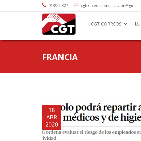

913962327
cgtcorreoscomunicacion@gmail

CGT CORREOS
LU
FRANCIA
18
ABR
2020