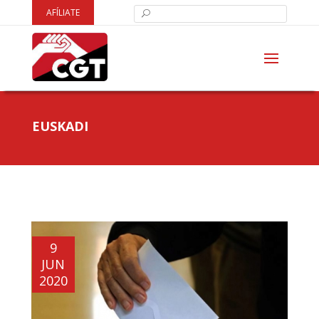
AFÍLIATE
EUSKADI
9
JUN
2020