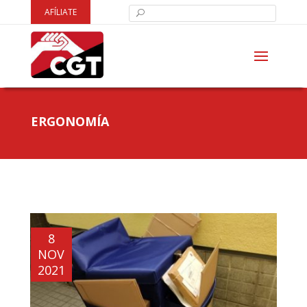
AFÍLIATE
ERGONOMÍA
8
NOV
2021