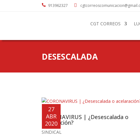

913962327

cgtcorreoscomunicacion@gmail
CGT CORREOS
LU
DESESCALADA
27
ABR
CORONAVIRUS | ¿Desescalada o
acelaración?
2020
SINDICAL