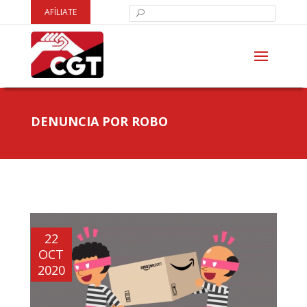
AFÍLIATE
DENUNCIA POR ROBO
22
OCT
2020