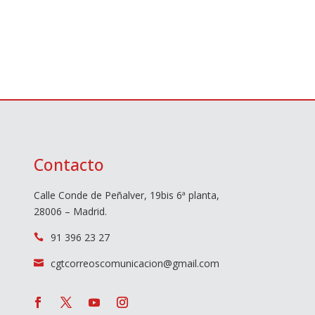
Contacto
Calle Conde de Peñalver, 19bis 6ª planta,
28006 – Madrid.
91 396 23 27

cgtcorreoscomunicacion@gmail.com
