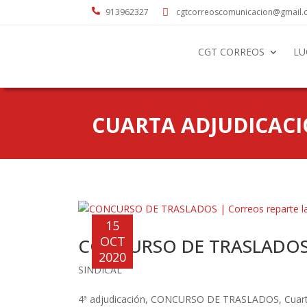

913962327
cgtcorreoscomunicacion@gmail

CGT CORREOS
LU
CUARTA ADJUDICAC
15
OCT
CONCURSO DE TRASLADOS | 
2020
SINDICAL
4ª adjudicación
,
CONCURSO DE TRASLADOS
,
Cuar