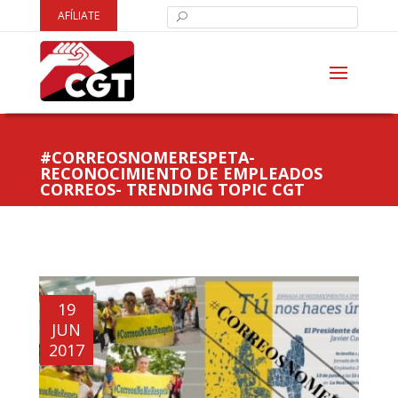
AFÍLIATE
#CORREOSNOMERESPETA-
RECONOCIMIENTO DE EMPLEADOS
CORREOS- TRENDING TOPIC CGT
19
JUN
2017