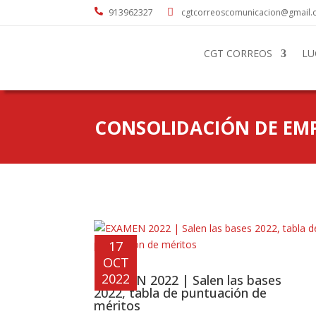

913962327

cgtcorreoscomunicacion@gmail
CGT CORREOS
LU
CONSOLIDACIÓN DE EMP
17
OCT
2022
EXAMEN 2022 | Salen las bases
2022, tabla de puntuación de
méritos