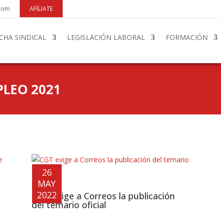
.com
AFÍLIATE
CHA SINDICAL
LEGISLACIÓN LABORAL
FORMACIÓN
LEO 2021
26
MAY
2022
CGT exige a Correos la publicación
del temario oficial