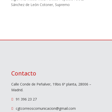
Sánchez de León Cotoner
,
Supremo
Contacto
Calle Conde de Peñalver, 19bis 6ª planta, 28006 –
Madrid.
91 396 23 27

cgtcorreoscomunicacion@gmail.com
