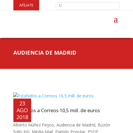
AFÍLIATE
AUDIENCIA DE MADRID
23
AGO
Estafados a Correos 10,5 mill. de euros
SINDICAL
2018
Alberto Núñez Feijoo
,
Audiencia de Madrid
,
Buzón
Siglo XXI
,
Media Mail
,
Partido Popular
,
PSOE
,