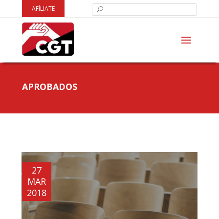
AFÍLIATE
APROBADOS
27
MAR
2018